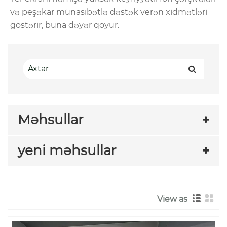
və peşəkar münasibətlə dəstək verən xidmətləri
göstərir, buna dəyər qoyur.
Məhsullar
yeni məhsullar
View as