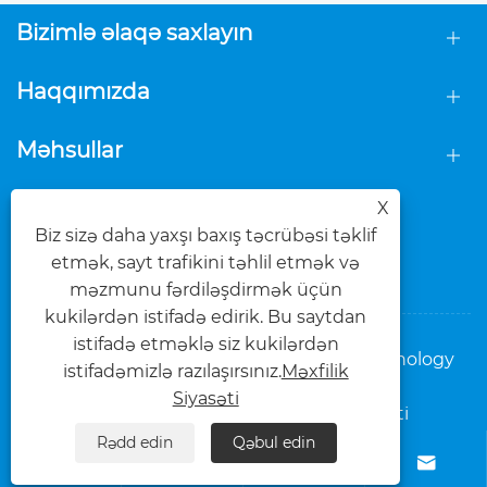
Bizimlə əlaqə saxlayın
Haqqımızda
Məhsullar
BİZİ İZLƏ
X
Biz sizə daha yaxşı baxış təcrübəsi təklif
etmək, sayt trafikini təhlil etmək və
məzmunu fərdiləşdirmək üçün
kukilərdən istifadə edirik. Bu saytdan
istifadə etməklə siz kukilərdən
Copyright © 2025 Foshan Dasi Metal Technology
istifadəmizlə razılaşırsınız.
Məxfilik
Co., Ltd. Bütün hüquqlar qorunur.
Siyasəti
Links
Sitemap
RSS
XML
Məxfilik Siyasəti
Rədd edin
Qəbul edin



