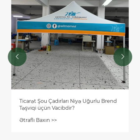


Ticarət Şou Çadırları Niyə Uğurlu Brend
Təşviqi üçün Vacibdir?
Ətraflı Baxın >>