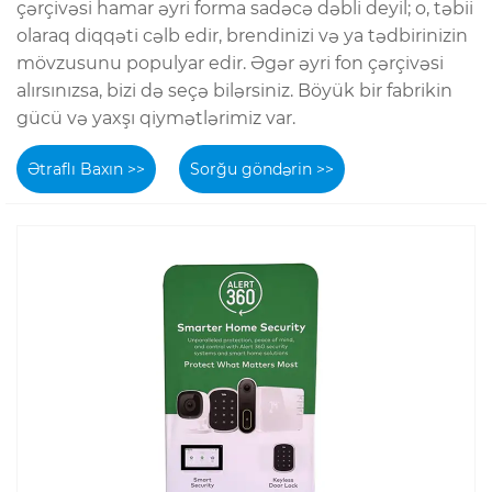
çərçivəsi hamar əyri forma sadəcə dəbli deyil; o, təbii
olaraq diqqəti cəlb edir, brendinizi və ya tədbirinizin
mövzusunu populyar edir. Əgər əyri fon çərçivəsi
alırsınızsa, bizi də seçə bilərsiniz. Böyük bir fabrikin
gücü və yaxşı qiymətlərimiz var.
Ətraflı Baxın >>
Sorğu göndərin >>