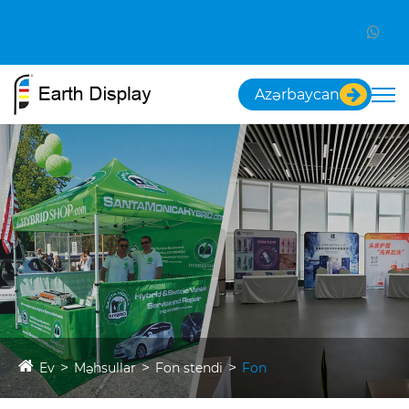
Azərbaycan
Ev
Məhsullar
Fon stendi
Fon