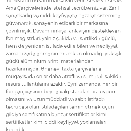
Yer ekranı mükəmməl cavab verir. Ar-Ge və Ar-Ge,
Arxa Çərçivələrində istehsal təcrübəmiz var. Zərif
sənətkarlıq və ciddi keyfiyyətə nəzarət sisteminə
güvənərək, sənayenin etibarlı bir markasına
çevrilmişik. Davamlı inkişaf anlayışını dəstəkləyən
fon magistrləri, yalnız çəkidə və sərtlikdə güclü,
həm də yenidən istifadə edilə bilən və nəqliyyat
zamanı zədələnmənin mümkün olmadığı yüksək
güclü alüminium ərinti materialından
hazırlanmışdır. Ənənəvi taxta çərçivələrlə
müqayisədə onlar daha ətraflı və səmərəli şəkildə
resurs tullantılarını azaldır. Eyni zamanda, hər bir
fon çərçivəsinin beynəlxalq standartlara uyğun
olmasını və uzunmüddətli və sabit istifadə
təcrübəsi olan istifadəçiləri təmin etmək üçün
gildiya sertifikatına bənzər sertifikatlar kimi
sertifikatlar kimi ciddi keyfiyyət yoxlamaları
keçirdik.