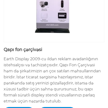
Qapı fon çərçivəsi
Earth Display 2009-cu ildən reklam avadanlığının
istehsalçısı və təchizatçısıdır. Qapı Fon Çərçivəsi
həm də şirkətimizin ən çox satılan məhsullarından
biridir. İstər ticarət sərgisinə hazırlaşırsınız, istər
pərakəndə satış yerinizi gözəlləşdirir, istərsə də
xüsusi tədbir üçün səhnə qurursunuz, bu qapı
formalı sürətli displey stendi vizuallarınızı parlaq
etmək üçün nəzərdə tutulub.