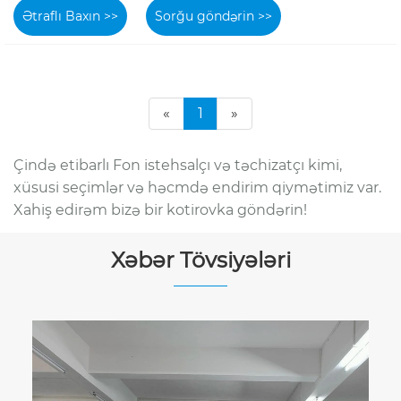
Ətraflı Baxın >>
Sorğu göndərin >>
«
1
»
Çində etibarlı Fon istehsalçı və təchizatçı kimi,
xüsusi seçimlər və həcmdə endirim qiymətimiz var.
Xahiş edirəm bizə bir kotirovka göndərin!
Xəbər Tövsiyələri