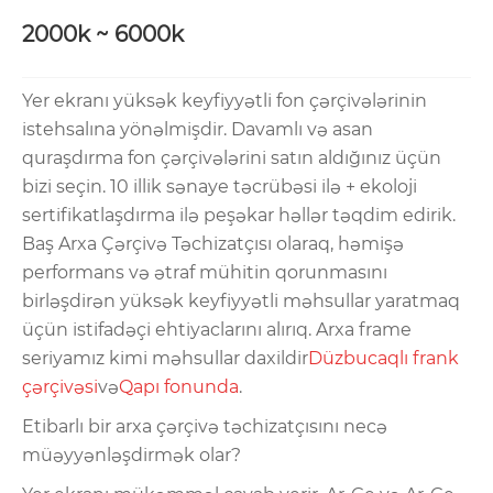
2000k ~ 6000k
Yer ekranı yüksək keyfiyyətli fon çərçivələrinin
istehsalına yönəlmişdir. Davamlı və asan
quraşdırma fon çərçivələrini satın aldığınız üçün
bizi seçin. 10 illik sənaye təcrübəsi ilə + ekoloji
sertifikatlaşdırma ilə peşəkar həllər təqdim edirik.
Baş Arxa Çərçivə Təchizatçısı olaraq, həmişə
performans və ətraf mühitin qorunmasını
birləşdirən yüksək keyfiyyətli məhsullar yaratmaq
üçün istifadəçi ehtiyaclarını alırıq. Arxa frame
seriyamız kimi məhsullar daxildir
Düzbucaqlı frank
çərçivəsi
və
Qapı fonunda
.
Etibarlı bir arxa çərçivə təchizatçısını necə
müəyyənləşdirmək olar?