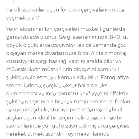
Fərqli ssenarilər üçün foncrop çərçivələrini necə
seçmək olar?
Yerin ekranının fon çərçivələri müxtəlif günlərdə
geniş istifadə olunur. Sərgi ssenarilərində, 8-10 fut
böyük ölçülü arxa çərçivələr tez bir zamanda göz
oxşayan marka divarları qura bilər. Alətsiz montaj
xüsusiyyəti sərgi hazırlığı vaxtını azalda bilər və
müəssisələrin müştərilərin diqqətini səmərəli
şəkildə cəlb etməyə kömək edə bilər; Fotoqrafiya
ssenarilərində, çərçivə, əksər hallarda əks
olunmaması və incə görüntü keyfiyyətini effektiv
şəkildə qarşısını ala biləcək tutqun material fonları
ilə uyğunlaşdırılır, studiya portretləri və məhsul
atışları üçün ideal bir seçim halına gətirir; Tədbir
ssenarilərində yüngül dizayn edilmiş arxa çərçivəsi
hərəkət etmək asandır. Toy məkanlarında