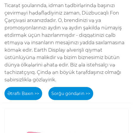
Ticarət şoularında, idman tədbirlərində başınızı
çevirməyi hədəflədiyiniz zaman, Düzbucaqlı Fon
Çərçivəsi arxanızdadır. O, brendinizi və ya
promosyonlarınızı aydın və aydın şəkildə nümayiş
etdirmək üçün hazırlanmışdır - diqqətinizi cəlb
etməyə və insanların mesajınızı yadda saxlamasına
kömək edir. Earth Display əlverişli qiymət
üstünlüyünə malikdir və bizim biznesimiz bütün
dünya ölkələrini əhatə edir. Biz əla istehsalçı və
təchizatçıyıq. Çində ən böyük tərəfdaşınız olmağı
səbirsizliklə gözləyirik.
Ətraflı Baxın >>
Sorğu göndərin >>