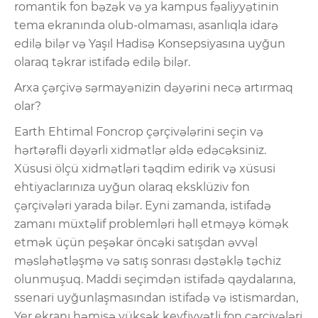
romantik fon bəzək və ya kampus fəaliyyətinin
tema ekranında olub-olmaması, asanlıqla idarə
edilə bilər və Yaşıl Hadisə Konsepsiyasına uyğun
olaraq təkrar istifadə edilə bilər.
Arxa çərçivə sərmayənizin dəyərini necə artırmaq
olar?
Earth Ehtimal Foncrop çərçivələrini seçin və
hərtərəfli dəyərli xidmətlər əldə edəcəksiniz.
Xüsusi ölçü xidmətləri təqdim edirik və xüsusi
ehtiyaclarınıza uyğun olaraq eksklüziv fon
çərçivələri yarada bilər. Eyni zamanda, istifadə
zamanı müxtəlif problemləri həll etməyə kömək
etmək üçün peşəkar öncəki satışdan əvvəl
məsləhətləşmə və satış sonrası dəstəklə təchiz
olunmuşuq. Maddi seçimdən istifadə qaydalarına,
ssenari uyğunlaşmasından istifadə və istismardan,
Yer ekranı həmişə yüksək keyfiyyətli fon çərçivələri