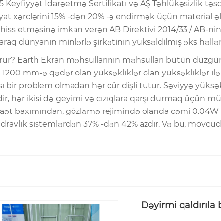
5 Keyfiyyət İdarəetmə Sertifikatı və AŞ Təhlükəsizlik tə
at xərclərini 15% -dən 20% -ə endirmək üçün material əl
əsiz hiss etməsinə imkan verən AB Direktivi 2014/33 / AB-n
q dünyanın minlərlə şirkətinin yüksəldilmiş əks həlləri v
urur? Earth Ekran məhsullarının məhsulları bütün düzgü
ən 1200 mm-ə qədər olan yüksəkliklər olan yüksəkliklər i
ı bir problem olmadan hər cür dişli tutur. Səviyyə yüksə
r, hər ikisi də geyimi və cızıqlara qarşı durmaq üçün müa
qənaət baxımından, gözləmə rejimində olanda cəmi 0.04W i
dravlik sistemlərdən 37% -dən 42% azdır. Və bu, mövcud o
Dəyirmi qaldırıla 