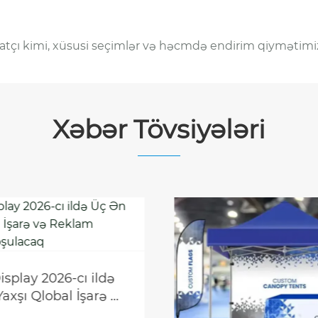
hizatçı kimi, xüsusi seçimlər və həcmdə endirim qiymətimi
Xəbər Tövsiyələri
isplay 2026-cı ildə
axşı Qlobal İşarə və
 Şousuna