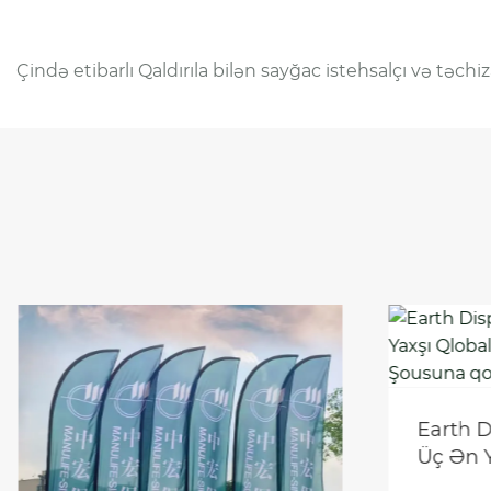
Çində etibarlı Qaldırıla bilən sayğac istehsalçı və təc
Earth D
Üç Ən Y
Reklam