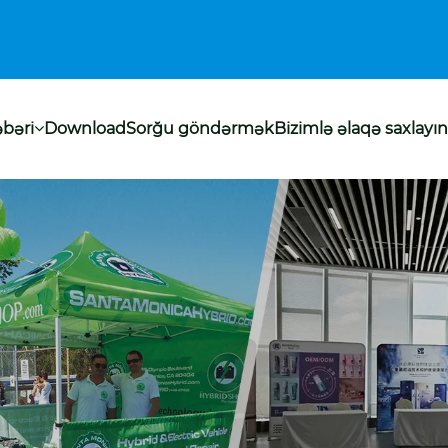
bəri
Download
Sorğu göndərmək
Bizimlə əlaqə saxlayın