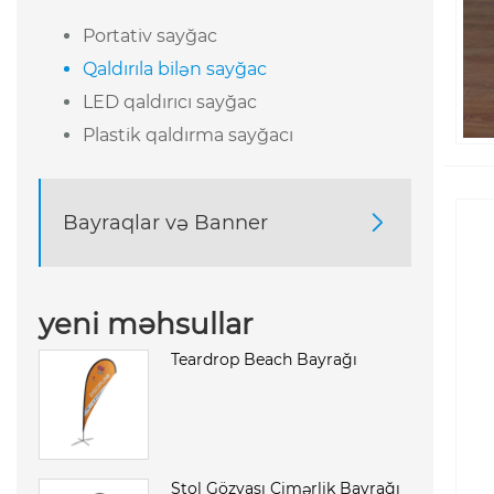
Portativ sayğac
Qaldırıla bilən sayğac
LED qaldırıcı sayğac
Plastik qaldırma sayğacı
Bayraqlar və Banner

yeni məhsullar
Teardrop Beach Bayrağı
Stol Gözyaşı Çimərlik Bayrağı