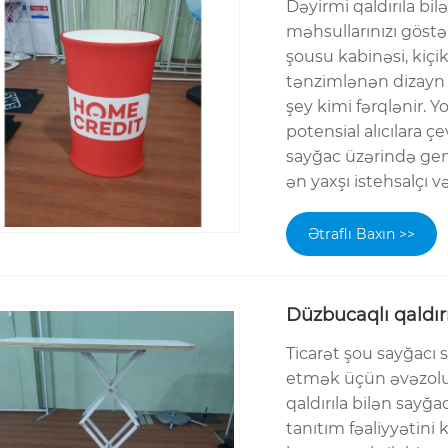
Dəyirmi qaldırıla bi
məhsullarınızı göstə
şousu kabinəsi, kiçi
tənzimlənən dizayn
şey kimi fərqlənir. 
potensial alıcılara ç
sayğac üzərində gen
ən yaxşı istehsalçı və
Ətraflı Baxın >>
Düzbucaqlı qaldır
Ticarət şou sayğacı s
etmək üçün əvəzolu
qaldırıla bilən sayğa
tanıtım fəaliyyətini