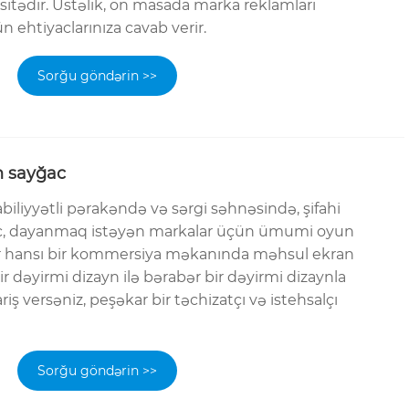
asitədir. Üstəlik, ön masada marka reklamları
n ehtiyaclarınıza cavab verir.
Sorğu göndərin >>
ən sayğac
liyyətli pərakəndə və sərgi səhnəsində, şifahi
ğac, dayanmaq istəyən markalar üçün ümumi oyun
 Hər hansı bir kommersiya məkanında məhsul ekran
 dəyirmi dizayn ilə bərabər bir dəyirmi dizaynla
fariş versəniz, peşəkar bir təchizatçı və istehsalçı
Sorğu göndərin >>