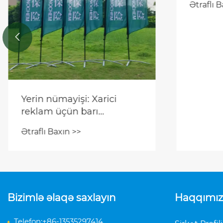
Ətraflı B
qoşula

Yerin nümayişi: Xarici
reklam üçün barı
yüksəltmək – Keyfiyyət,
Ətraflı Baxın >>
Davamlılıq və Həqiqi
Fədakarlıq
Bizimlə əlaqə saxlayın
Haqqımı
Telefon:+86-13535297414