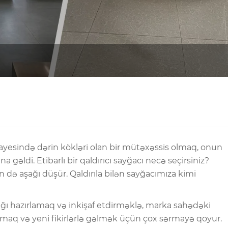
sənayesində dərin kökləri olan bir mütəxəssis olmaq, onun
gəldi. Etibarlı bir qaldırıcı sayğacı necə seçirsiniz?
də aşağı düşür. Qaldırıla bilən sayğacımıza kimi
ığı hazırlamaq və inkişaf etdirməklə, marka sahədəki
lamaq və yeni fikirlərlə gəlmək üçün çox sərmayə qoyur.