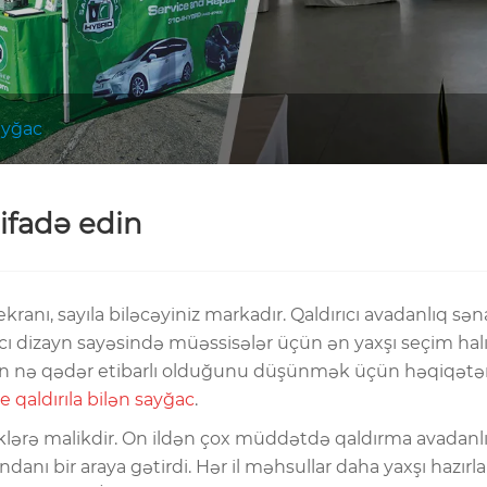
sayğac
tifadə edin
 ekranı, sayıla biləcəyiniz markadır. Qaldırıcı avadanlıq 
cı dizayn sayəsində müəssisələr üçün ən yaxşı seçim halına 
nın nə qədər etibarlı olduğunu düşünmək üçün həqiqətən 
 qaldırıla bilən sayğac
.
lüklərə malikdir. On ildən çox müddətdə qaldırma avadanl
danı bir araya gətirdi. Hər il məhsullar daha yaxşı hazır