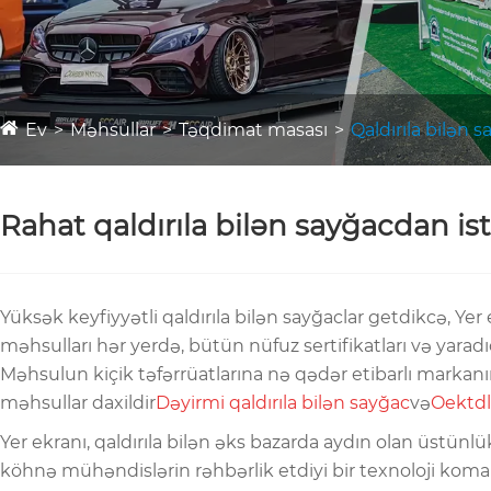
Ev
Məhsullar
Təqdimat masası
Qaldırıla bilən 
Rahat qaldırıla bilən sayğacdan is
Yüksək keyfiyyətli qaldırıla bilən sayğaclar getdikcə, Yer
məhsulları hər yerdə, bütün nüfuz sertifikatları və yaradı
Məhsulun kiçik təfərrüatlarına nə qədər etibarlı marka
məhsullar daxildir
Dəyirmi qaldırıla bilən sayğac
və
Oektdle
Yer ekranı, qaldırıla bilən əks bazarda aydın olan üstün
köhnə mühəndislərin rəhbərlik etdiyi bir texnoloji koman