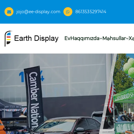
jojo@ee-display.com
8613535297414
Ev
Haqqımızda
Məhsullar
Xə