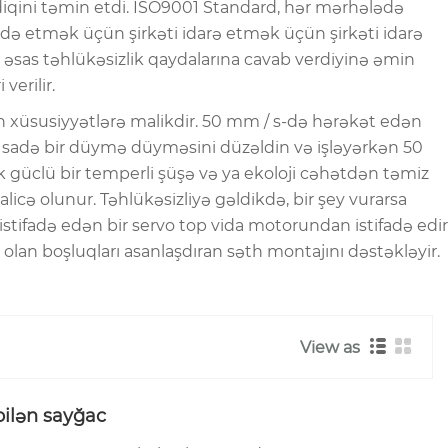
sdiqini təmin etdi. ISO9001 Standard, hər mərhələdə
də etmək üçün şirkəti idarə etmək üçün şirkəti idarə
in əsas təhlükəsizlik qaydalarına cavab verdiyinə əmin
erilir.
n xüsusiyyətlərə malikdir. 50 mm / s-də hərəkət edən
lə sadə bir düymə düyməsini düzəldin və işləyərkən 50
k güclü bir temperli şüşə və ya ekoloji cəhətdən təmiz
licə olunur. Təhlükəsizliyə gəldikdə, bir şey vurarsa
stifadə edən bir servo top vida motorundan istifadə edir
lan boşluqları asanlaşdıran səth montajını dəstəkləyir.
View as
bilən sayğac