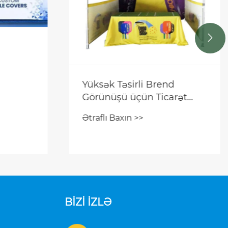

Yüksək Təsirli Brend
Görünüşü üçün Ticarət
Şou Çadırlarını Vacib edən
Ətraflı Baxın >>
Nədir
BİZİ İZLƏ