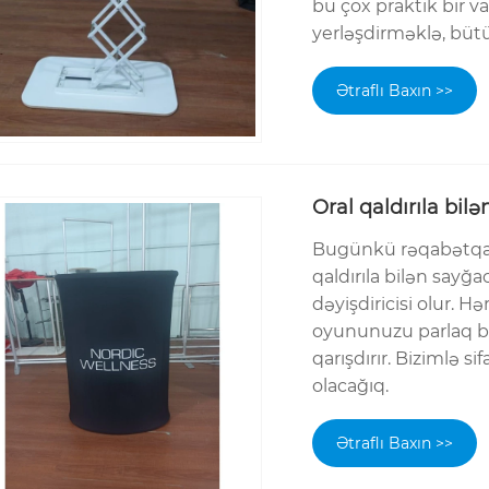
bu çox praktik bir v
yerləşdirməklə, bütü
Ətraflı Baxın >>
Oral qaldırıla bil
Bugünkü rəqabətqabi
qaldırıla bilən say
dəyişdiricisi olur.
oyununuzu parlaq bir
qarışdırır. Bizimlə si
olacağıq.
Ətraflı Baxın >>