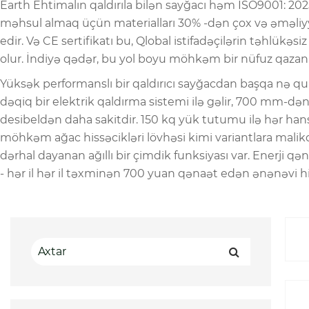
Earth Ehtimalın qaldırıla bilən sayğacı həm ISO9001: 202
məhsul almaq üçün materialları 30% -dən çox və əməliyy
edir. Və CE sertifikatı bu, Qlobal istifadəçilərin təhlük
olur. İndiyə qədər, bu yol boyu möhkəm bir nüfuz qazanara
Yüksək performanslı bir qaldırıcı sayğacdan başqa nə q
dəqiq bir elektrik qaldırma sistemi ilə gəlir, 700 mm-d
desibeldən daha sakitdir. 150 kq yük tutumu ilə hər hans
möhkəm ağac hissəcikləri lövhəsi kimi variantlara malikdi
dərhal dayanan ağıllı bir çimdik funksiyası var. Enerji 
- hər il hər il təxminən 700 yuan qənaət edən ənənəvi hi