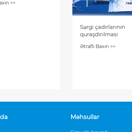
axın >>
caq
Sərgi çadırlarının
quraşdırılması
Ətraflı Baxın >>
zda
Məhsullar