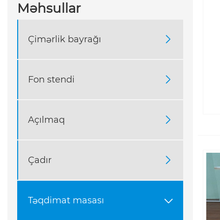
Məhsullar
Çimərlik bayrağı

Fon stendi

Açılmaq

Çadır

Təqdimat masası
