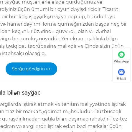
lən sayğac müştərilərlə əlaqə qurduğunuz və
rdiyiniz üçün ümumi bir oyun dəyişdiricidir. Ticarət
k bir butikdə işləyərkən və ya pop-up, hündürlüyü
 və hamar dəyirmi forma qurmağınızdan başqa heç bir
Yoldan keçənlər üzərində qüvvədə olan və dərhal
evirən bir quruluş növüdür. Yer ekranı, qaldırıla bilən
iş tədqiqat təcrübəsinə malikdir və Çində sizin üçün
 istehsalçı olacağıq.
WhatsApp
Sorğu göndərin >>
E-Mail
ıla bilən sayğac
ərgilərdə iştirak etmək və tanıtım fəaliyyətində iştirak
nmaz bir marka təqdimat məhsuludur. Düzbucaqlı
c quraşdırılmadan qatıla bilər, daşımaq rahatdır. Tez-tez
 keçirən və sərgilərdə iştirak edən bəzi markalar üçün