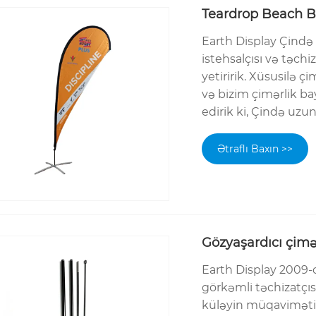
Teardrop Beach B
Earth Display Çində 
istehsalçısı və təchiz
yetiririk. Xüsusilə 
və bizim çimərlik b
edirik ki, Çində uzun
Ətraflı Baxın >>
Gözyaşardıcı çimər
Earth Display 2009-c
görkəmli təchizatçısı
küləyin müqaviməti,