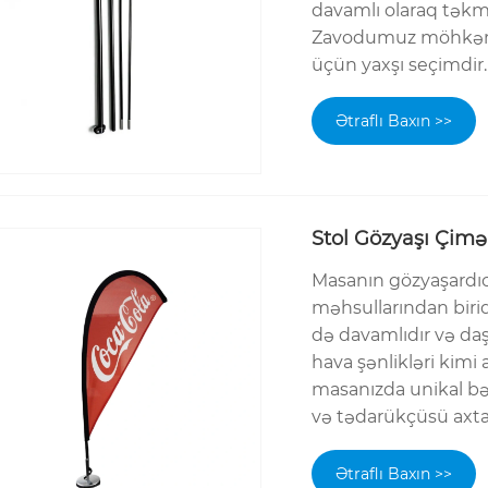
davamlı olaraq təkmi
Zavodumuz möhkəm t
üçün yaxşı seçimdir.
Ətraflı Baxın >>
Stol Gözyaşı Çimə
Masanın gözyaşardıcı
məhsullarından birid
də davamlıdır və daş
hava şənlikləri kimi
masanızda unikal bəz
və tədarükçüsü axtarı
Ətraflı Baxın >>