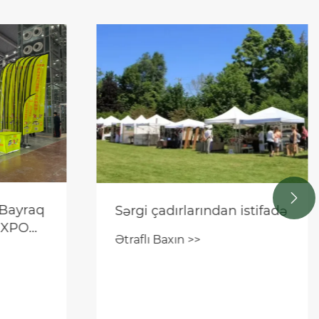

Hey, Möhkəm Fon Stend
istifadə
Çərçivəsinə ehtiyacınız
varmı? Danışaq.
Ətraflı Baxın >>