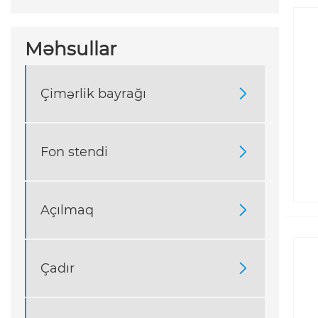
Məhsullar
Çimərlik bayrağı

Fon stendi

Açılmaq

Çadır
