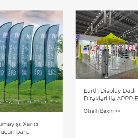
isplay Dadi Bayraq
Sərgi çadırlarından 
ri ilə APPP EXPO
Ətraflı Baxın >>
çün Şanxaya gedir
axın >>