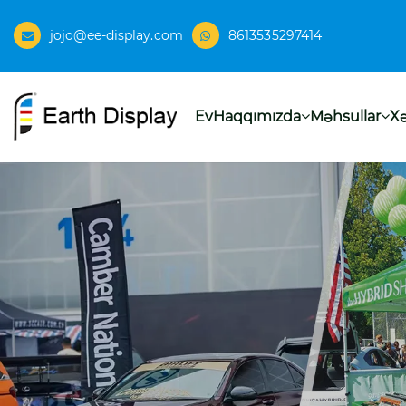
jojo@ee-display.com
8613535297414
Ev
Haqqımızda
Məhsullar
Xə