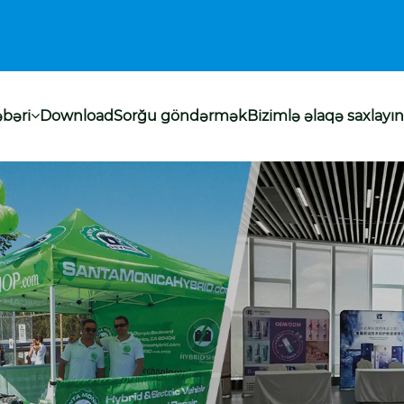
bəri
Download
Sorğu göndərmək
Bizimlə əlaqə saxlayın