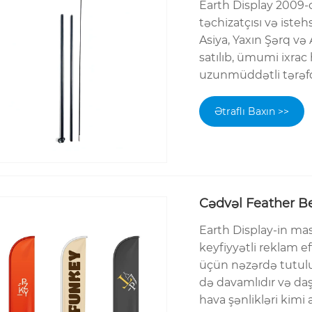
Earth Display 2009-
təchizatçısı və iste
Asiya, Yaxın Şərq və
satılıb, ümumi ixrac
uzunmüddətli tərəfda
Ətraflı Baxın >>
Cədvəl Feather B
Earth Display-in mas
keyfiyyətli reklam ef
üçün nəzərdə tutulu
də davamlıdır və daş
hava şənlikləri kimi