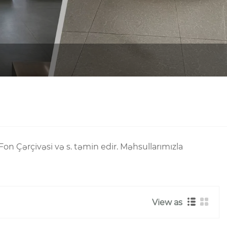
 Fon Çərçivəsi və s. təmin edir. Məhsullarımızla
View as