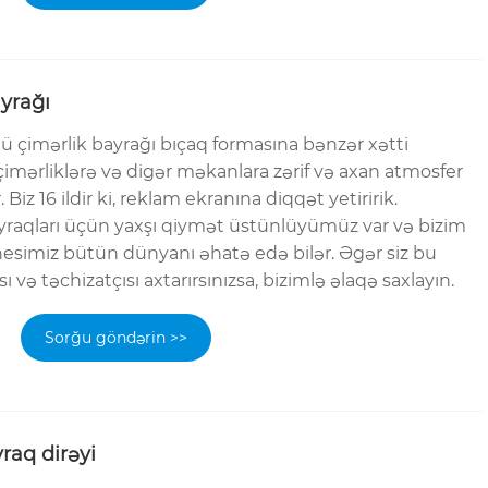
yrağı
lü çimərlik bayrağı bıçaq formasına bənzər xətti
çimərliklərə və digər məkanlara zərif və axan atmosfer
Biz 16 ildir ki, reklam ekranına diqqət yetiririk.
ayraqları üçün yaxşı qiymət üstünlüyümüz var və bizim
nesimiz bütün dünyanı əhatə edə bilər. Əgər siz bu
 və təchizatçısı axtarırsınızsa, bizimlə əlaqə saxlayın.
Sorğu göndərin >>
raq dirəyi