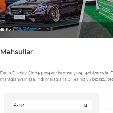
Ev
Məhsullar
Məhsullar
Earth Display Çində peşəkar istehsalçı və təchizatçıdır. F
maraqlanırsınızsa, indi maraqlana bilərsiniz və biz sizə 