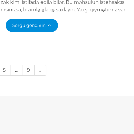
ək kimi istifadə edilə bilər. Bu məhsulun istehsalçısı
rsınızsa, bizimlə əlaqə saxlayın. Yaxşı qiymətimiz var.
Sorğu göndərin >>
5
...
9
»