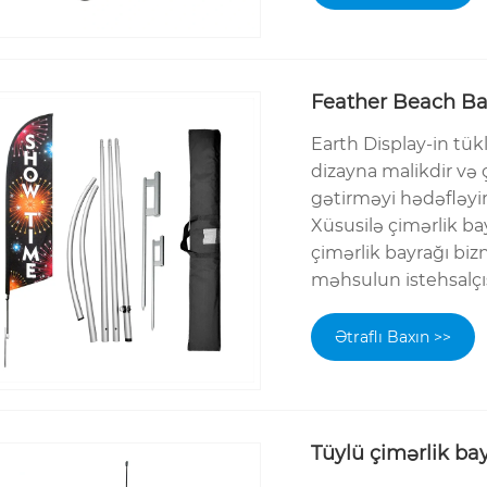
Feather Beach Ba
Earth Display-in tük
dizayna malikdir və 
gətirməyi hədəfləyir. 
Xüsusilə çimərlik b
çimərlik bayrağı biz
məhsulun istehsalçısı
Ətraflı Baxın >>
Tüylü çimərlik bay