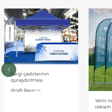

Earth D
Dirəklə
2026 ü
Ətraflı B
Yerin nümayişi: Xarici
reklam üçün barı