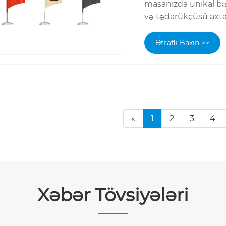
masanızda unikal bəz
və tədarükçüsü axtarı
Ətraflı Baxın >>
«
1
2
3
4
Xəbər Tövsiyələri