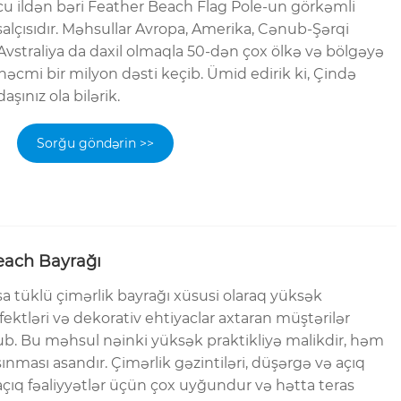
cu ildən bəri Feather Beach Flag Pole-un görkəmli
hsalçısıdır. Məhsullar Avropa, Amerika, Cənub-Şərqi
 Avstraliya da daxil olmaqla 50-dən çox ölkə və bölgəyə
 həcmi bir milyon dəsti keçib. Ümid edirik ki, Çində
şınız ola bilərik.
Sorğu göndərin >>
each Bayrağı
a tüklü çimərlik bayrağı xüsusi olaraq yüksək
fektləri və dekorativ ehtiyaclar axtaran müştərilər
b. Bu məhsul nəinki yüksək praktikliyə malikdir, həm
ınması asandır. Çimərlik gəzintiləri, düşərgə və açıq
 açıq fəaliyyətlər üçün çox uyğundur və hətta teras