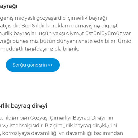
ayrağı
geniş miqyaslı gözyaşardıcı çimərlik bayrağı
atçısıdır. Biz 16 ildir ki, reklam nümayişinə diqqət
çimərlik bayraqları üçün yaxşı qiymət üstünlüyümüz var
ayrağı biznesimiz bütün dünyanı əhatə edə bilər. Ümid
müddətli tərəfdaşınız ola bilərik.
Sorğu göndərin >>
lik bayraq dirəyi
u ildən bəri Gözyaşı Çimərliyi Bayraq Dirəyinin
 və istehsalçısıdır. Biz çimərlik bayraq dirəklərini
 korroziyaya davamlılığı və davamlılığı baxımından