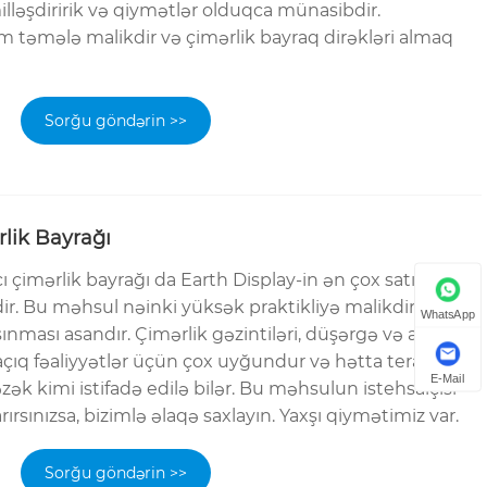
lləşdiririk və qiymətlər olduqca münasibdir.
əmələ malikdir və çimərlik bayraq dirəkləri almaq
Sorğu göndərin >>
rlik Bayrağı
 çimərlik bayrağı da Earth Display-in ən çox satılan
ir. Bu məhsul nəinki yüksək praktikliyə malikdir, həm
WhatsApp
ınması asandır. Çimərlik gəzintiləri, düşərgə və açıq
 açıq fəaliyyətlər üçün çox uyğundur və hətta teras
E-Mail
ək kimi istifadə edilə bilər. Bu məhsulun istehsalçısı
rsınızsa, bizimlə əlaqə saxlayın. Yaxşı qiymətimiz var.
Sorğu göndərin >>