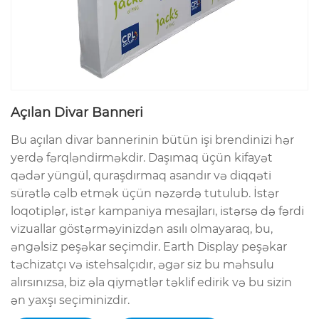
Açılan Divar Banneri
Bu açılan divar bannerinin bütün işi brendinizi hər
yerdə fərqləndirməkdir. Daşımaq üçün kifayət
qədər yüngül, quraşdırmaq asandır və diqqəti
sürətlə cəlb etmək üçün nəzərdə tutulub. İstər
loqotiplər, istər kampaniya mesajları, istərsə də fərdi
vizuallar göstərməyinizdən asılı olmayaraq, bu,
əngəlsiz peşəkar seçimdir. Earth Display peşəkar
təchizatçı və istehsalçıdır, əgər siz bu məhsulu
alırsınızsa, biz əla qiymətlər təklif edirik və bu sizin
ən yaxşı seçiminizdir.