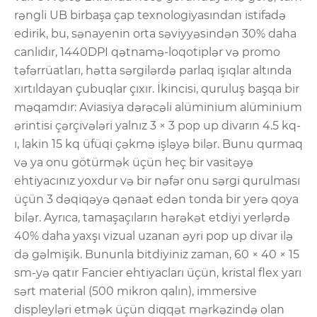
rəngli UB birbaşa çap texnologiyasından istifadə
edirik, bu, sənayenin orta səviyyəsindən 30% daha
canlıdır, 1440DPI qətnamə-loqotiplər və promo
təfərrüatları, hətta sərgilərdə parlaq işıqlar altında
xırtıldayan çubuqlar çıxır. İkincisi, quruluş başqa bir
məqamdır: Aviasiya dərəcəli alüminium alüminium
ərintisi çərçivələri yalnız 3 × 3 pop up divarın 4.5 kq-
ı, lakin 15 kq üfüqi çəkmə işləyə bilər. Bunu qurmaq
və ya onu götürmək üçün heç bir vasitəyə
ehtiyacınız yoxdur və bir nəfər onu sərgi qurulması
üçün 3 dəqiqəyə qənaət edən tonda bir yerə qoya
bilər. Ayrıca, tamaşaçıların hərəkət etdiyi yerlərdə
40% daha yaxşı vizual uzanan əyri pop up divar ilə
də gəlmişik. Bununla bitdiyiniz zaman, 60 × 40 × 15
sm-yə qatır Fancier ehtiyacları üçün, kristal flex yarı
sərt material (500 mikron qalın), immersive
displeyləri etmək üçün diqqət mərkəzində olan