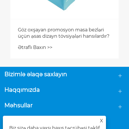
Göz oxşayan promosyon masa bezləri
üçün əsas dizayn tövsiyələri hansılardır?
Ətraflı Baxın >>
Bizimlə əlaqə saxlayın
Haqqımızda
Məhsullar
BİZİ İZLƏ
X
Biz sizə daha yaxşı baxış təcrübəsi təklif