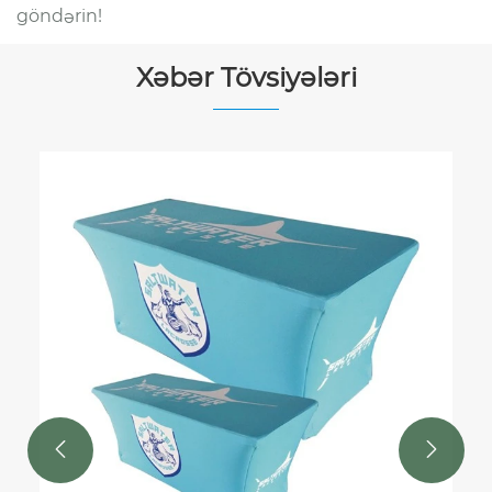
göndərin!
Xəbər Tövsiyələri

