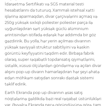
İdarəetmə Sertifikatı və SGS material testi
hesabatlarını da tuturuq. Xammalı istehsal xətti
işlərinə aparmaqdan, divar çərçivələrini açmaq və
250g yüksək sıxlıqlı poliester poliester parça ilə
uyğunlaşdıran sərt yüksək güclü alüminium
ərintisindən istifadə edərək hər addımda bir göz
gəzdiririk. Bu yolla, hər yerin açılması divarının
yüksək səviyyəli struktur sabitliyini və kəskin
görüntü keyfiyyətini təqdim edir. Birbaşa fabrik
olaraq, super rəqabətli topdansatış qiymətlərini,
üstəlik, xüsusi ölçülərdən göndərmə və açılan divar
alışını pop-up divarın hamarlaşdıran hər şeyi əhatə
edən möhkəm satışdan sonrakı dəstək sistemi
təklif edirik.
Earth Ekranda pop up divarının əsas satış
nöqtələrinə gəldikdə bəzi real rəqabət üstünlükləri
var. Əvvəlcə Ekranda necə göründüyünə görə, tam