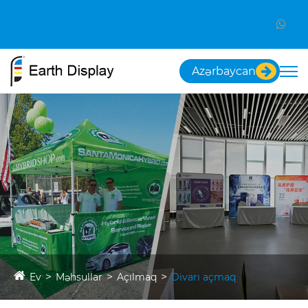
Azərbaycan
Ev
Məhsullar
Açılmaq
Divarı açmaq