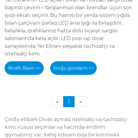
başınızı çevirin – fərqlənməli olan brendlər üçün son
işıqlı ekran seçimi. Bu hamısı bir yerdə sistem yığıla
bilən çərçivəni parlaq LED arxa işığı ilə birləşdirir,
beləliklə, qrafikləriniz hətta dolu ticarət sərgisi
salonlarında belə açılır. LED pop-up divar
sənayesində Yer Ekranı peşəkar təchizatçı və
istehsalçı kimi.
Ətraflı Baxın >>
Sorğu göndərin >>
«
1
»
Çində etibarlı Divarı açmaq istehsalçı və təchizatçı
kimi, xüsusi seçimlər və həcmdə endirim
qiymətimiz var. Xahiş edirəm bizə bir kotirovka