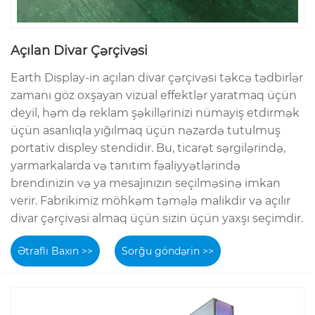
Açılan Divar Çərçivəsi
Earth Display-in açılan divar çərçivəsi təkcə tədbirlər
zamanı göz oxşayan vizual effektlər yaratmaq üçün
deyil, həm də reklam şəkillərinizi nümayiş etdirmək
üçün asanlıqla yığılmaq üçün nəzərdə tutulmuş
portativ displey stendidir. Bu, ticarət sərgilərində,
yarmarkalarda və tanıtım fəaliyyətlərində
brendinizin və ya mesajınızın seçilməsinə imkan
verir. Fabrikimiz möhkəm təmələ malikdir və açılır
divar çərçivəsi almaq üçün sizin üçün yaxşı seçimdir.
Ətraflı Baxın >>
Sorğu göndərin >>