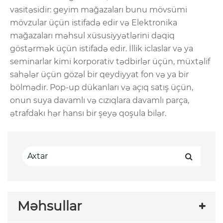
vasitəsidir: geyim mağazaları bunu mövsümi
mövzular üçün istifadə edir və Elektronika
mağazaları məhsul xüsusiyyətlərini dəqiq
göstərmək üçün istifadə edir. İllik iclaslar və ya
seminarlar kimi korporativ tədbirlər üçün, müxtəlif
sahələr üçün gözəl bir qeydiyyat fon və ya bir
bölmədir. Pop-up dükanları və açıq satış üçün,
onun suya davamlı və cızıqlara davamlı parça,
ətrafdakı hər hansı bir şeyə qoşula bilər.
Məhsullar