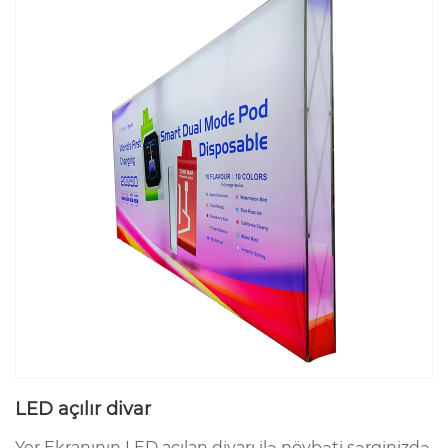
LED açılır divar
Yer Ekranının LED açılan divarı ilə növbəti sərginizdə