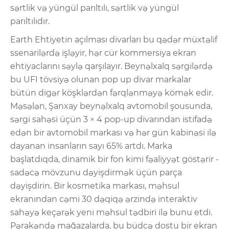
sərtlik və yüngül parıltılı, sərtlik və yüngül
parıltılıdır.
Earth Ehtiyetin açılması divarları bu qədər müxtəlif
ssenarilərdə işləyir, hər cür kommersiya ekran
ehtiyaclarını səylə qarşılayır. Beynəlxalq sərgilərdə
bu UFI tövsiyə olunan pop up divar markalar
bütün digər köşklərdən fərqlənməyə kömək edir.
Məsələn, Şanxay beynəlxalq avtomobil şousunda,
sərgi sahəsi üçün 3 × 4 pop-up divarından istifadə
edən bir avtomobil markası və hər gün kabinəsi ilə
dayanan insanların sayı 65% artdı. Marka
başlatdıqda, dinamik bir fon kimi fəaliyyət göstərir -
sadəcə mövzunu dəyişdirmək üçün parça
dəyişdirin. Bir kosmetika markası, məhsul
ekranından cəmi 30 dəqiqə ərzində interaktiv
sahəyə keçərək yeni məhsul tədbiri ilə bunu etdi.
Pərakəndə mağazalarda, bu büdcə dostu bir ekran