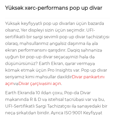
Yüksək xərc-performans pop up divar
Yüksək keyfiyyətli pop up divarları üçün bazarda
olsanız, Yer displeyi sizin üçün seçimdir. UFI-
sertifikatlı bir sərgi sevimli pop up divar təchizatçısı
olaraq, məhsullarımız əngəlsiz daşınma ilə əla
ekran performansını qarışdırır. Dəqiq səhnənizə
uyğun bir pop-up divar seçəcəyinizi hələ də
düşünürsünüz? Earth Ekran, qərar verməyə
kömək etmək üçün Pro Insights var. Pop up divar
seriyamız kimi məhsullar daxildir
Divar pankartını
açın
və
Divar çərçivəsini açın
.
Earth Ekranda 10 ildən çoxu, Pop-da Divar
məkanında R & D və istehsal təcrübəsi var və bu,
UFI-Sertifikatlı Sərgi Təchizatçısı ilə sənayedəki bir
neçə şirkətdən biridir. Ayrıca ISO 9001 Keyfiyyət