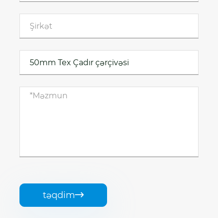
təqdim
