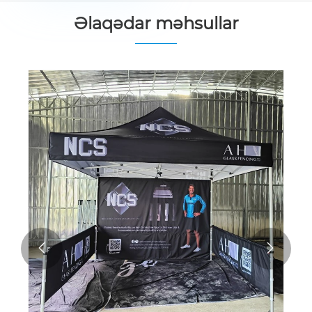
Əlaqədar məhsullar

