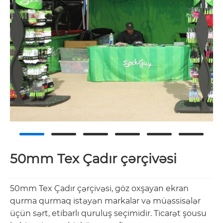
50mm Tex Çadır çərçivəsi
50mm Tex Çadır çərçivəsi, göz oxşayan ekran
qurma qurmaq istəyən markalar və müəssisələr
üçün sərt, etibarlı quruluş seçimidir. Ticarət şousu