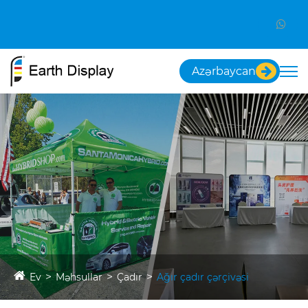
Azərbaycan
Ev
Məhsullar
Çadır
Ağır çadır çərçivəsi