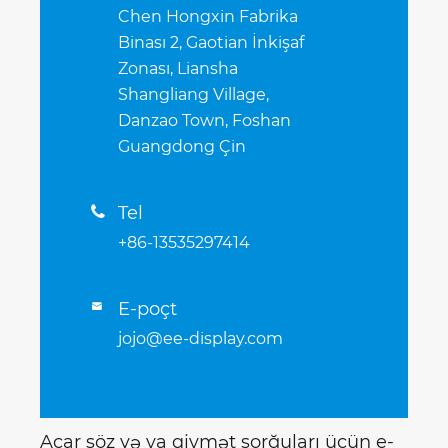
Chen Hongxin Fabrika
Binası 2, Gaotian İnkişaf
Zonası, Liansha
Shangliang Village,
Danzao Town, Foshan
Guangdong Çin
Tel

+86-13535297414
E-poçt

jojo@ee-display.com
Açar söz və ya qiymət sorğuları üçün e-