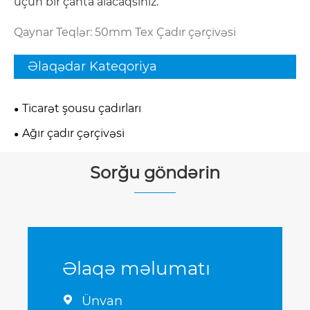
üçün bir çanta alacaqsınız.
Qaynar Teqlər: 50mm Tex Çadır çərçivəsi
Əlaqədar Kateqoriya
Ticarət şousu çadırları
Ağır çadır çərçivəsi
Sorğu göndərin
Əlaqə məlumatı
Ünvan
