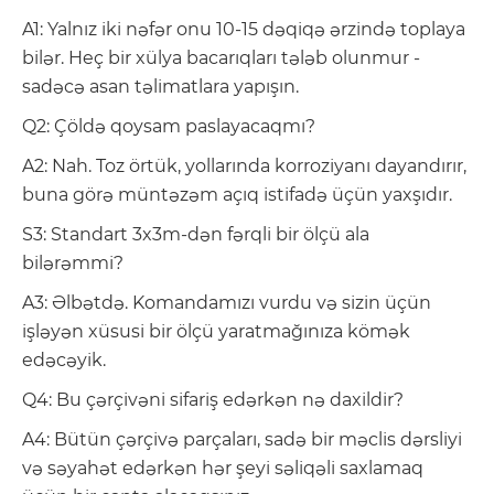
A1: Yalnız iki nəfər onu 10-15 dəqiqə ərzində toplaya
bilər. Heç bir xülya bacarıqları tələb olunmur -
sadəcə asan təlimatlara yapışın.
Q2: Çöldə qoysam paslayacaqmı?
A2: Nah. Toz örtük, yollarında korroziyanı dayandırır,
buna görə müntəzəm açıq istifadə üçün yaxşıdır.
S3: Standart 3x3m-dən fərqli bir ölçü ala
bilərəmmi?
A3: Əlbətdə. Komandamızı vurdu və sizin üçün
işləyən xüsusi bir ölçü yaratmağınıza kömək
edəcəyik.
Q4: Bu çərçivəni sifariş edərkən nə daxildir?
A4: Bütün çərçivə parçaları, sadə bir məclis dərsliyi
və səyahət edərkən hər şeyi səliqəli saxlamaq