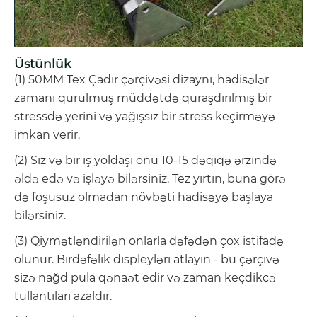
Üstünlük
(1) 50MM Tex Çadır çərçivəsi dizaynı, hadisələr
zamanı qurulmuş müddətdə quraşdırılmış bir
stressdə yerini və yağışsız bir stress keçirməyə
imkan verir.
(2) Siz və bir iş yoldaşı onu 10-15 dəqiqə ərzində
əldə edə və işləyə bilərsiniz. Tez yırtın, buna görə
də foşusuz olmadan növbəti hadisəyə başlaya
bilərsiniz.
(3) Qiymətləndirilən onlarla dəfədən çox istifadə
olunur. Birdəfəlik displeyləri atlayın - bu çərçivə
sizə nağd pula qənaət edir və zaman keçdikcə
tullantıları azaldır.