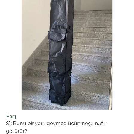
Faq
S1: Bunu bir yerə qoymaq üçün neçə nəfər
götürür?