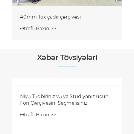
40mm Tex çadır çərçivəsi
Ətraflı Baxın >>
Xəbər Tövsiyələri