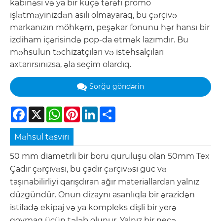
kabinəsi və ya bir küçə tərəfi promo
işlətməyinizdən asılı olmayaraq, bu çərçivə
markanızın möhkəm, peşəkar fonunu hər hansı bir
izdiham içərisində pop-da etmək lazımdır. Bu
məhsulun təchizatçıları və istehsalçıları
axtarırsınızsa, əla seçim olardıq.
Sorğu göndərin
Facebook
X
WhatsApp
Pinterest
LinkedIn
Share
Məhsul təsviri
50 mm diametrli bir boru quruluşu olan 50mm Tex
Çadır çərçivəsi, bu çadır çərçivəsi güc və
taşınabilirliyi qarışdıran ağır materiallardan yalnız
düzgündür. Onun dizaynı asanlıqla bir ərazidən
istifadə ekipaj və ya kompleks dişli bir yerə
qoymaq üçün tələb olunur. Yalnız bir neçə