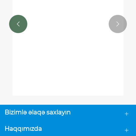


Niyə Tədbiriniz və ya Studiyanız üçün
Fon Çərçivəsini Seçməlisiniz
Ətraflı Baxın >>
Bizimlə əlaqə saxlayın
Haqqımızda