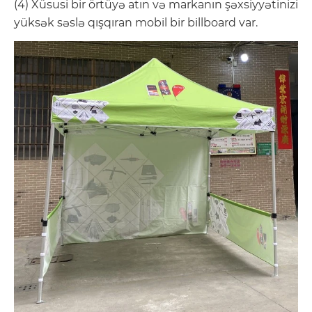
(4) Xüsusi bir örtüyə atın və markanın şəxsiyyətinizi
yüksək səslə qışqıran mobil bir billboard var.