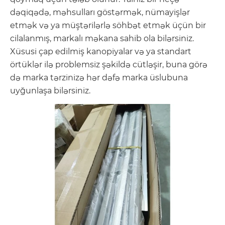
dəqiqədə, məhsulları göstərmək, nümayişlər
etmək və ya müştərilərlə söhbət etmək üçün bir
cilalanmış, markalı məkana sahib ola bilərsiniz.
Xüsusi çap edilmiş kanopiyalar və ya standart
örtüklər ilə problemsiz şəkildə cütləşir, buna görə
də marka tərzinizə hər dəfə marka üslubuna
uyğunlaşa bilərsiniz.