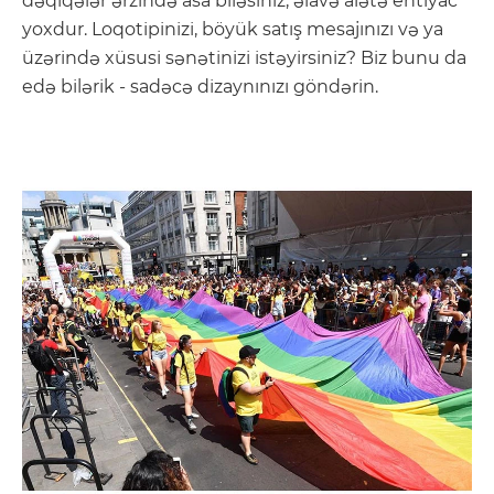
dəqiqələr ərzində asa biləsiniz, əlavə alətə ehtiyac
yoxdur. Loqotipinizi, böyük satış mesajınızı və ya
üzərində xüsusi sənətinizi istəyirsiniz? Biz bunu da
edə bilərik - sadəcə dizaynınızı göndərin.