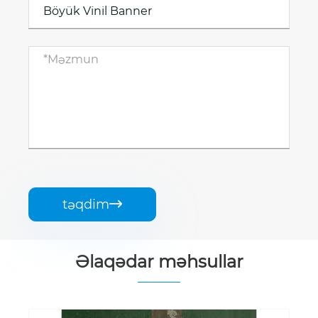
təqdim

Əlaqədar məhsullar