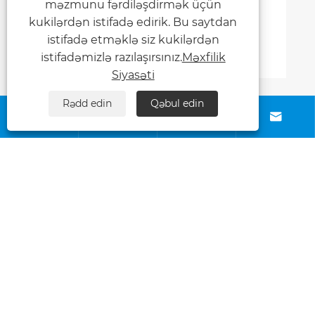
məzmunu fərdiləşdirmək üçün
kukilərdən istifadə edirik. Bu saytdan
istifadə etməklə siz kukilərdən
istifadəmizlə razılaşırsınız.
Məxfilik
Siyasəti
Rədd edin
Qəbul edin
Bizimlə əlaqə saxlayın




Haqqımızda
Məhsullar
BİZİ İZLƏ