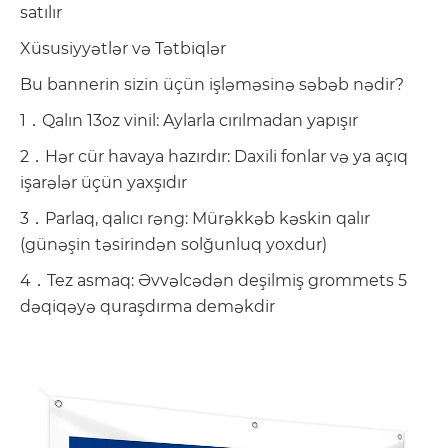
satılır
Xüsusiyyətlər və Tətbiqlər
Bu bannerin sizin üçün işləməsinə səbəb nədir?
1．Qalın 13oz vinil: Aylarla cırılmadan yapışır
2．Hər cür havaya hazırdır: Daxili fonlar və ya açıq
işarələr üçün yaxşıdır
3．Parlaq, qalıcı rəng: Mürəkkəb kəskin qalır
(günəşin təsirindən solğunluq yoxdur)
4．Tez asmaq: Əvvəlcədən deşilmiş grommets 5
dəqiqəyə quraşdırma deməkdir