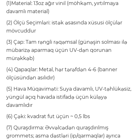
(1)Material: 13oz ağır vinil (möhkəm, yırtılmaya
davamlı material)
(2) Ölçü Seçimləri: istək əsasında xüsusi ölçülər
mövcuddur
(3) Çap: Tam rəngli rəqəmsal (günəşin solması ilə
mübarizə aparmaq üçün UV-dən qorunan
mürəkkəb)
(4) Qapaqlar: Metal, hər tərəfdən 4-6 (banner
ölçüsündən asılıdır)
(5) Hava Müqaviməti: Suya davamlı, UV-təhlükəsiz,
yüngül açıq havada istifadə üçün küləyə
davamlıdır
(6) Çəki: kvadrat fut üçün ~ 0,5 lbs
(7) Quraşdırma: Əvvəlcədən quraşdırılmış
grommets; asma dəstləri (ip/qarmaqlar) ayrıca