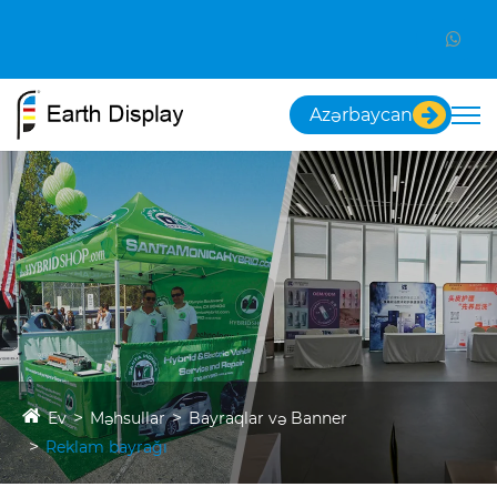
Azərbaycan
Ev
Məhsullar
Bayraqlar və Banner
Reklam bayrağı