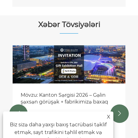
Xəbər Tövsiyələri
Yerin nümayişi: Xarici reklam üçün barı
yüksəltmək – Keyfiyyət, Davamlılıq və
Həqiqi Fədakarlıq
Ətraflı Baxın >>


X
Biz sizə daha yaxşı baxış təcrübəsi təklif
etmək, sayt trafikini təhlil etmək və