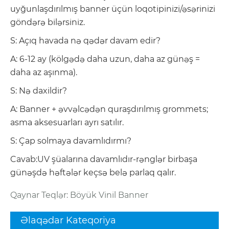
uyğunlaşdırılmış banner üçün loqotipinizi/əsərinizi
göndərə bilərsiniz.
S: Açıq havada nə qədər davam edir?
A: 6-12 ay (kölgədə daha uzun, daha az günəş =
daha az aşınma).
S: Nə daxildir?
A: Banner + əvvəlcədən quraşdırılmış grommets;
asma aksesuarları ayrı satılır.
S: Çap solmaya davamlıdırmı?
Cavab:UV şüalarına davamlıdır-rənglər birbaşa
günəşdə həftələr keçsə belə parlaq qalır.
Qaynar Teqlər: Böyük Vinil Banner
Əlaqədar Kateqoriya