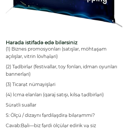
Harada istifadə edə bilərsiniz
(1) Biznes promosyonları (satışlar, möhtəşəm
açılışlar, vitrin lövhələri)
(2) Tədbirlər (festivallar, toy fonları, idman oyunları
bannerləri)
(3) Ticarət nümayişləri
(4) İcma elanları (qaraj satışı, kilsə tədbirləri)
Sürətli suallar
S: Ölçü / dizaynı fərdiləşdirə bilərəmmi?
Cavab:Bəli—biz fərdi ölçülər edirik və siz