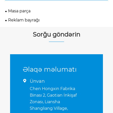
Masa parça
Reklam bayrağı
Sorğu göndərin
Əlaqə məlumatı
Ünvan

Chen Hongxin Fabrika
Binası 2, Gaotian İnkişaf
Zonası, Liansha
Shangliang Village,