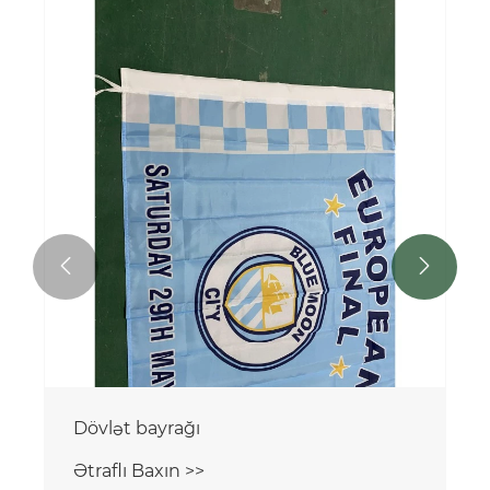


Daxili bayraq dirəyi
Ətraflı Baxın >>