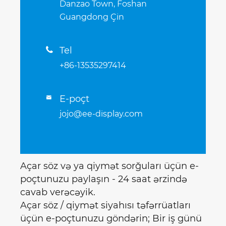
Danzao Town, Foshan
Guangdong Çin
Tel

+86-13535297414
E-poçt

jojo@ee-display.com
Açar söz və ya qiymət sorğuları üçün e-
poçtunuzu paylaşın - 24 saat ərzində
cavab verəcəyik.
Açar söz / qiymət siyahısı təfərrüatları
üçün e-poçtunuzu göndərin; Bir iş günü