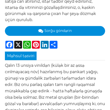
satışa can atırsınız, istər tədbir qeyd edirsiniz,
istərsə də vitrininizi gözəlləşdirirsiniz, o, kəskin
görünmək və qarşısına çıxan hər şeyə dözmək
üçün qurulub.
Sorğu göndərin
Facebook
X
WhatsApp
Pinterest
LinkedIn
Share
Məhsul təsviri
Qalın 13 unsiya vinildən (külək bir az əssə
cırılmayacaq növ) hazırlanmış bu pankart yağışı,
günəşi və gündəlik zərbələri tərləmədən idarə
edir. Biz onu parlaq qalan tam rəngli rəqəmsal
mürəkkəblə çap edirik - hətta həftələrlə günəşdə
olsa belə solmaz. Biz metal qrupları (bir-birindən
gözəl və bərabər) əvvəlcədən yumruqlayırıq ki, onu